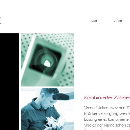
start
labor
Kombinierter Zahner
Wenn Lücken zwischen Zä
Brückenversorgung werden
Lösung eines kombinierten
Wie es der Name schon sag