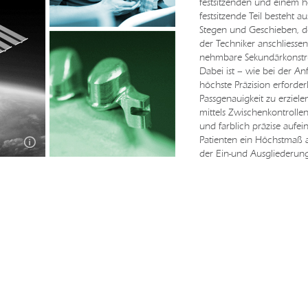
festsitzenden und einem 
festsitzende Teil besteht 
Stegen und Geschieben, der
der Techniker anschliesse
nehmbare Sekundärkonstruk
Dabei ist – wie bei der A
höchste Präzision erforde
Passgenauigkeit zu erziel
mittels Zwischenkontrolle
und farblich präzise auf
Patienten ein Höchstmaß a
der Ein-und Ausgliederung