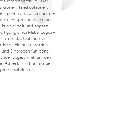
herausnehmbaren Teil. Der
aus Kronen, Teleskopkronen,
 s.g. Primärsituation, auf die
nd die entsprechende heraus-
tion erstellt und anpasst.
nfertigung eines Maßanzuges –
rlich, um das Optimum an
en. Beide Elemente werden
n und Einproben funktionell
einander abgestimmt, um dem
n Ästhetik und Komfort bei
 zu gewährleisten.